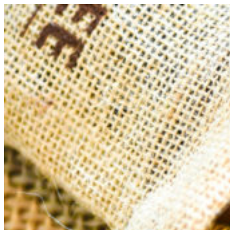
コ
ン
テ
ン
ツ
へ
ス
キ
ッ
プ